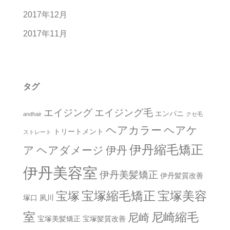
2017年12月
2017年11月
タグ
エイジング
エイジング毛
エンパニ
andhair
クセ毛
ヘアカラー
ヘアケ
トリートメント
ストレート
伊丹縮毛矯正
ア
ヘアダメージ
伊丹
伊丹美容室
伊丹美髪矯正
伊丹髪質改善
宝塚縮毛矯正
宝塚美容
宝塚
塚口
夙川
室
尼崎縮毛
尼崎
宝塚美髪矯正
宝塚髪質改善