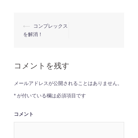
⟵
コンプレックス
投
を解消！
稿
ナ
ビ
コメントを残す
ゲ
ー
シ
メールアドレスが公開されることはありません。
ョ
*
が付いている欄は必須項目です
ン
コメント