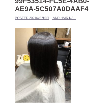
99F53514-FC5E-4AB0-
AE9A-5C507A0DAAF4
POSTED
2021年6月5日
AND-HAIR-NAIL