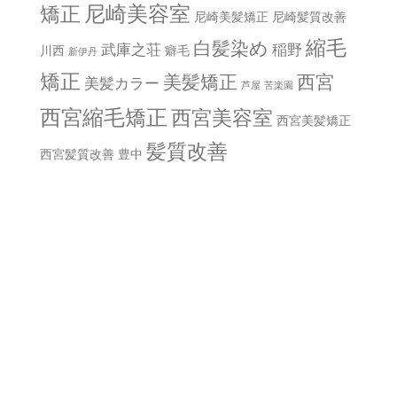
尼崎美容室
矯正
尼崎美髪矯正
尼崎髪質改善
縮毛
白髪染め
武庫之荘
稲野
川西
癖毛
新伊丹
矯正
美髪矯正
西宮
美髪カラー
芦屋
苦楽園
西宮縮毛矯正
西宮美容室
西宮美髪矯正
髪質改善
西宮髪質改善
豊中