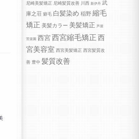
武
尼崎美髪矯正
尼崎髪質改善
川西
新伊丹
縮毛
白髪染め
庫之荘
稲野
癖毛
矯正
美髪矯正
美髪カラー
芦屋
西宮縮毛矯正
西
西宮
苦楽園
宮美容室
西宮美髪矯正
西宮髪質改
髪質改善
善
豊中
美