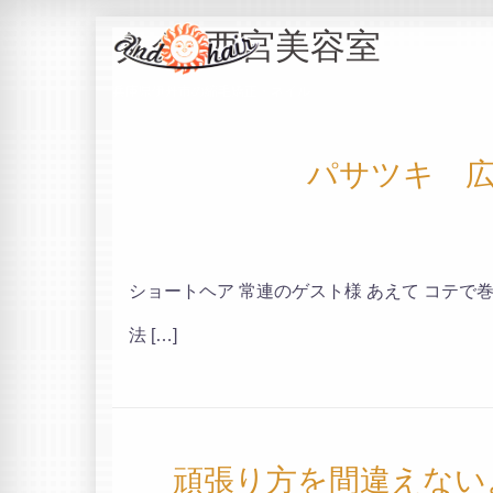
コ
タグ: 西宮美容室
ン
テ
兵庫県伊丹市の縮毛矯正・ネイル
ン
ツ
へ
パサツキ 広
ス
キ
ッ
プ
ショートヘア 常連のゲスト様 あえて コテで
法 […]
頑張り方を間違えない