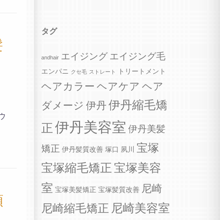
タグ
髪
エイジング
エイジング毛
andhair
エンパニ
トリートメント
クセ毛
ストレート
ヘアカラー
ヘアケア
ヘア
伊丹縮毛矯
ダメージ
伊丹
ウ
伊丹美容室
正
伊丹美髪
宝塚
矯正
伊丹髪質改善
塚口
夙川
宝塚縮毛矯正
宝塚美容
室
尼崎
宝塚美髪矯正
宝塚髪質改善
頑
尼崎美容室
尼崎縮毛矯正